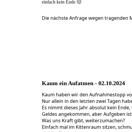
einfach kein Ende 😔
Die nächste Anfrage wegen tragenden Mu
462091464_947201117444289_283424132622
462001086_947201044110963_360991635366
461947272_947200994110968_212587788195
Kaum ein Aufatmen - 02.10.2024
Kaum haben wir den Aufnahmestopp vore
Nur allein in den letzten zwei Tagen h
Es nimmt dieses Jahr absolut kein Ende,
Geldes angekommen, aber Aufgeben ist 
Was uns Kraft gibt, weiterzumachen?
Einfach mal im Kittenraum sitzen, schm