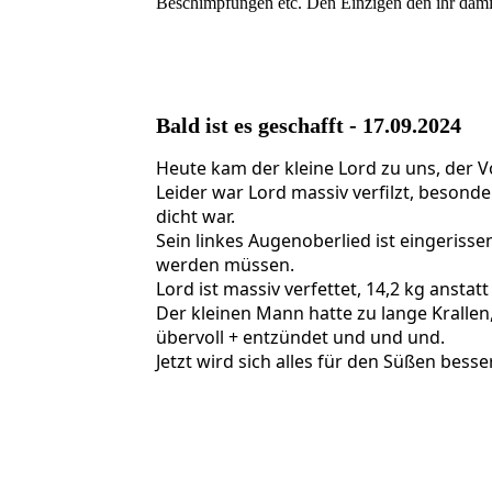
Beschimpfungen etc. Den Einzigen den ihr damit 
461771952_944889241008810_773489647446
Bald ist es geschafft - 17.09.2024
Heute kam der kleine Lord zu uns, der V
Leider war Lord massiv verfilzt, besonde
dicht war.
Sein linkes Augenoberlied ist eingerisse
werden müssen.
Lord ist massiv verfettet, 14,2 kg anstat
Der kleinen Mann hatte zu lange Krallen,
übervoll + entzündet und und und.
Jetzt wird sich alles für den Süßen bess
460157733_933366778827723_171739611352
459787997_933366838827717_232999725712