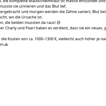
 die komplette Maulschleimhaut ist massiv entzündet und
musste sie urinieren und das Blut lief.
untergebracht und morgen werden die Zähne saniert, Blut be
cht, wo die Ursache ist.
n, die beiden mussten da raus! 😢
ber Charly und Pearl haben es verdient, dass sie ein neues, 
 die Kosten von ca. 1000–1300 €, vielleicht auch höher je na
en.🙏
1144242_n
7581722_n