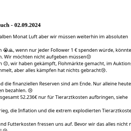
4897062_n
uch - 02.09.2024
alben Monat Luft aber wir müssen weiterhin im absoluten
en 😭🙏, wenn nur jeder Follower 1 € spenden würde, könnt
n. Wir möchten nicht aufgeben müssen😔
ben 😔, wir haben gekämpft, Flohmärkte gemacht, im Auktio
melt, aber alles kämpfen hat nichts gebracht😢.
d die finanziellen Reserven sind am Ende. Nur alleine heute
en bezahlen. 😢
sgesamt 52.236€ nur für Tierarztkosten aufbringen, siehe
eg, die Inflation und die extrem explodierten Tierarztkost
d Futterkosten fressen uns auf. Bevor wir das alles nicht
! 😢