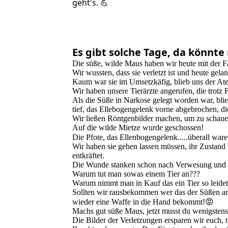
geht's. 💪
Es gibt solche Tage, da könnte
Die süße, wilde Maus haben wir heute mit der Fal
Wir wussten, dass sie verletzt ist und heute gelan
Kaum war sie im Umsetzkäfig, blieb uns der Atem
Wir haben unsere Tierärzte angerufen, die trotz
Als die Süße in Narkose gelegt worden war, bli
tief, das Ellebogengelenk vorne abgebrochen, d
Wir ließen Röntgenbilder machen, um zu schauen
Auf die wilde Mietze wurde geschossen!
Die Pfote, das Ellenbogengelenk.....überall wa
Wir haben sie gehen lassen müssen, ihr Zustand
entkräftet.
Die Wunde stanken schon nach Verwesung und fü
Warum tut man sowas einem Tier an???
Warum nimmt man in Kauf das ein Tier so leide
Sollten wir rausbekommen wer das der Süßen an
wieder eine Waffe in die Hand bekommt!😡
Machs gut süße Maus, jetzt musst du wenigstens
Die Bilder der Verletzungen ersparen wir euch, t