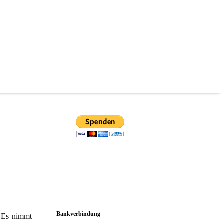
Bankverbindung
 E
s nimmt