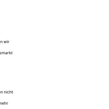
en wir
nsmarkt
en nicht
 mehr