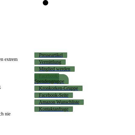
Presseartikel
en extrem
Vermittlung
Mitglied werden
Facebook-
Spendengruppe
g
Kronkorken-Gruppe
Facebook-Seite
Amazon Wunschliste
Kontaktanfrage
ch nie