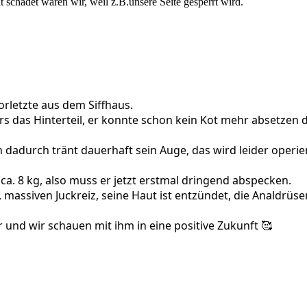
schadet wären wir, weil z.B.unsere Seite gesperrt wird.
4959776_n
orletzte aus dem Siffhaus.
rs das Hinterteil, er konnte schon kein Kot mehr absetzen d
n dadurch tränt dauerhaft sein Auge, das wird leider operie
t ca. 8 kg, also muss er jetzt erstmal dringend abspecken.
 massiven Juckreiz, seine Haut ist entzündet, die Analdrüse
er und wir schauen mit ihm in eine positive Zukunft 🥰
1176845_n
0760931_n