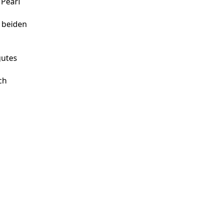
 Pearl
i beiden
gutes
ch