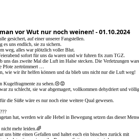
 man vor Wut nur noch weinen! - 01.10.2024
le gesichert, auf einer unserer Fangstellen.
g es uns endlich, sie zu sichern.
 weg, alles war plötzlich voller Blut.
 Feierabend sofort für uns da waren und wir fuhren fix zum TGZ.
eb uns das zweite Mal die Luft im Halse stecken. Die Verletzungen war
ie Pfote zertrümmert …
, wie wir ihr helfen können und da blieb uns nicht nur die Luft weg!
ren Kugelfragmente zu sehen.😢😡
 war zu schlecht, sie war abgemagert, vollkommen dehydriert und völli
r die Süße wäre es nur noch eine weitere Qual gewesen.
t???
getan hat, werden wir alle Hebel in Bewegung setzen das dieser Mens
 nicht mehr leiden.🌈
ut uns bitte einen Gefallen und haltet euch ein bisschen zurück mit