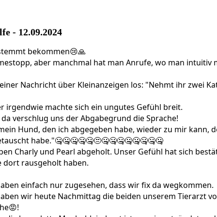
7449007_n
fe - 12.09.2024
gestemmt bekommen😢🙏
hmestopp, aber manchmal hat man Anrufe, wo man intuitiv 
einer Nachricht über Kleinanzeigen los: "Nehmt ihr zwei Ka
r irgendwie machte sich ein ungutes Gefühl breit.
d da verschlug uns der Abgabegrund die Sprache!
mein Hund, den ich abgegeben habe, wieder zu mir kann, d
tauscht habe."🤐🤐🤐🤐🤐😒🤐🤐🤐🤐🤐🤐🤐🤐
aben Charly und Pearl abgeholt. Unser Gefühl hat sich bestä
e dort rausgeholt haben.
haben einfach nur zugesehen, dass wir fix da wegkommen.
 haben wir heute Nachmittag die beiden unserem Tierarzt vo
he😡!