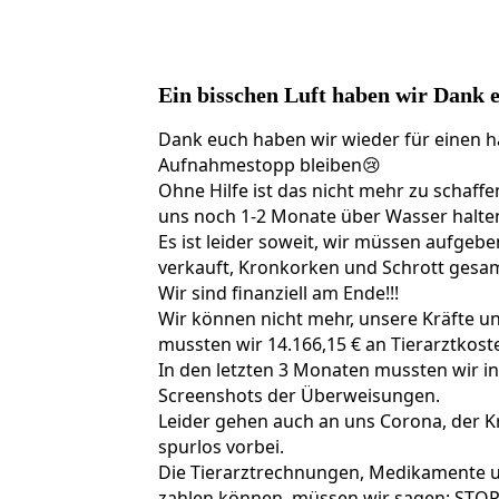
459336774_929776282520106_721624056694
Ein bisschen Luft haben wir Dank e
Dank euch haben wir wieder für einen h
Aufnahmestopp bleiben😢
Ohne Hilfe ist das nicht mehr zu schaff
uns noch 1-2 Monate über Wasser halte
Es ist leider soweit, wir müssen aufge
verkauft, Kronkorken und Schrott gesam
Wir sind finanziell am Ende!!!
Wir können nicht mehr, unsere Kräfte un
mussten wir 14.166,15 € an Tierarztkost
In den letzten 3 Monaten mussten wir in
Screenshots der Überweisungen.
Leider gehen auch an uns Corona, der Kri
spurlos vorbei.
Die Tierarztrechnungen, Medikamente un
zahlen können, müssen wir sagen: STOP