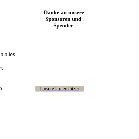
Danke an unsere
Sponsoren und
Spender
Logo KSK Soltau
a alles
josera-logo-
rt
petfood_claim_rgb_web
n
Unsere Unterstützer