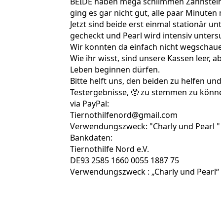
BEIDE haben mega schlimmen Zahnstein,
ging es gar nicht gut, alle paar Minuten 
Jetzt sind beide erst einmal stationär 
gecheckt und Pearl wird intensiv untersu
Wir konnten da einfach nicht wegschaue
Wie ihr wisst, sind unsere Kassen leer, a
Leben beginnen dürfen.
Bitte helft uns, den beiden zu helfen und
Testergebnisse, 🥺 zu stemmen zu könn
via PayPal:
Tiernothilfenord@gmail.com
Verwendungszweck: "Charly und Pearl "
Bankdaten:
Tiernothilfe Nord e.V.
DE93 2585 1660 0055 1887 75
Verwendungszweck : „Charly und Pearl“
459631961_929745629189838_823907104484
459542235_929745669189834_649617062261