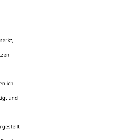
merkt,
tzen
en ich
tigt und
rgestellt